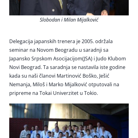
Slobodan i Milan Mijalković
Delegacija japanskih trenera je 2005. održala
seminar na Novom Beogradu u saradnji sa
Japansko Srpskom Asocijacijom(JSA) i Judo Klubom
Novi Beograd. Ta saradnja se nastavila iste godine
kada su naši članovi Martinović Boško, Ješić
Nemanja, Miloš i Marko Mijalković otputovali na
pripreme na Tokai Univerzitet u Tokio.