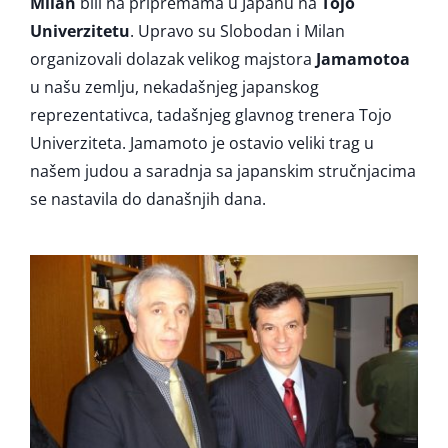
Milan
bili na pripremama u Japanu na
Tojo
Univerzitetu
. Upravo su Slobodan i Milan
organizovali dolazak velikog majstora
Jamamotoa
u našu zemlju, nekadašnjeg japanskog
reprezentativca, tadašnjeg glavnog trenera Tojo
Univerziteta. Jamamoto je ostavio veliki trag u
našem judou a saradnja sa japanskim stručnjacima
se nastavila do današnjih dana.