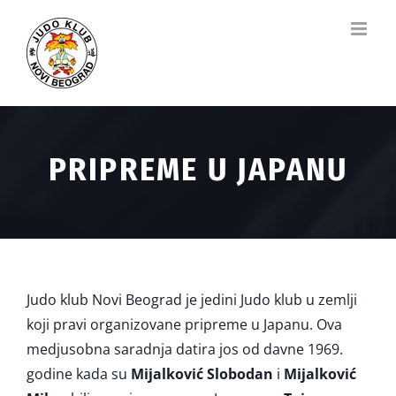
Skip
to
content
PRIPREME U JAPANU
Judo klub Novi Beograd je jedini Judo klub u zemlji
koji pravi organizovane pripreme u Japanu. Ova
medjusobna saradnja datira jos od davne 1969.
godine kada su
Mijalković Slobodan
i
Mijalković