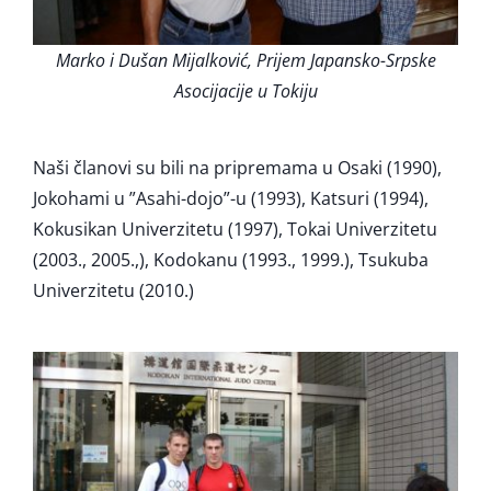
Marko i Dušan Mijalković, Prijem Japansko-Srpske
Asocijacije u Tokiju
Naši članovi su bili na pripremama u Osaki (1990),
Jokohami u ”Asahi-dojo”-u (1993), Katsuri (1994),
Kokusikan Univerzitetu (1997), Tokai Univerzitetu
(2003., 2005.,), Kodokanu (1993., 1999.), Tsukuba
Univerzitetu (2010.)