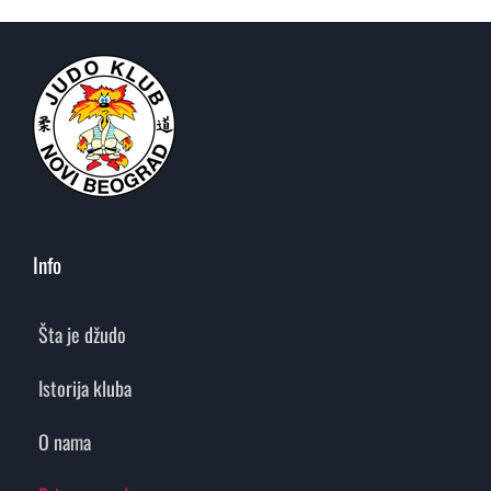
Info
Šta je džudo
Istorija kluba
O nama