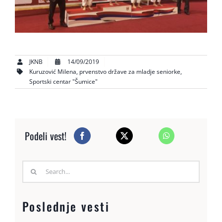
JKNB
14/09/2019
Kuruzović Milena
,
prvenstvo države za mladje seniorke
,
Sportski centar "Šumice"
Podeli vest!
Search
for:
Poslednje vesti