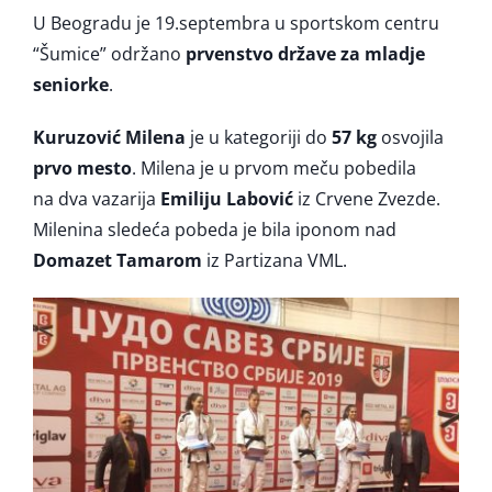
U Beogradu je 19.septembra u sportskom centru
“Šumice” održano
prvenstvo države za mladje
seniorke
.
Kuruzović Milena
je u kategoriji do
57 kg
osvojila
prvo mesto
. Milena je u prvom meču pobedila
na dva vazarija
Emiliju Labović
iz Crvene Zvezde.
Milenina sledeća pobeda je bila iponom nad
Domazet Tamarom
iz Partizana VML.