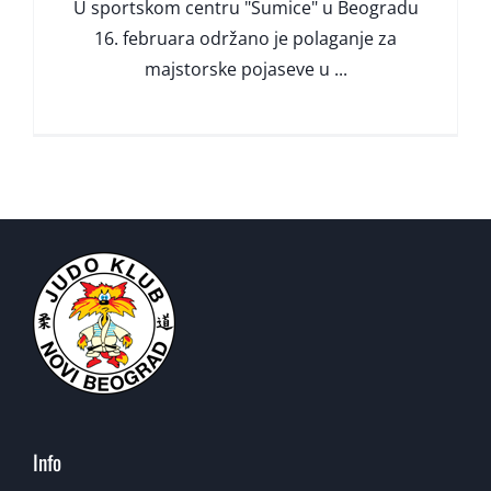
U sportskom centru "Šumice" u Beogradu
16. februara održano je polaganje za
majstorske pojaseve u ...
Info